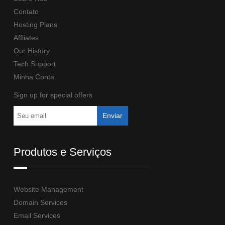
Contato
Hosting Plans
Affliates
Our History
Tech Support
Minha Conta
Sign up for special offers
Produtos e Serviços
Website Management
Domain Services
Email Services